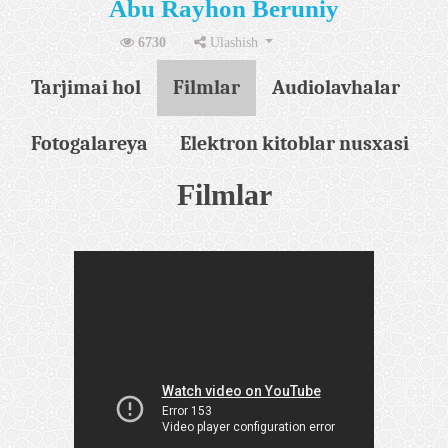
Abu Rayhon Beruniy
6730
Ulashish
Tarjimai hol
Filmlar
Audiolavhalar
Fotogalareya
Elektron kitoblar nusxasi
Filmlar