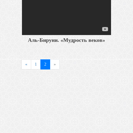
Аль-Бируни. «Мудрость веков»
«
1
2
»