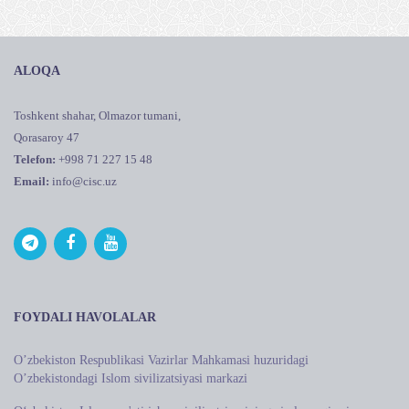
ALOQA
Toshkent shahar, Olmazor tumani,
Qorasaroy 47
Telefon:
+998 71 227 15 48
Email:
info@cisc.uz
FOYDALI HAVOLALAR
Oʼzbekiston Respublikasi Vazirlar Mahkamasi huzuridagi
Oʼzbekistondagi Islom sivilizatsiyasi markazi