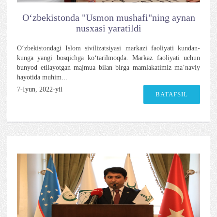
O‘zbekistonda "Usmon mushafi"ning aynan
nusxasi yaratildi
O‘zbekistondagi Islom sivilizatsiyasi markazi faoliyati kundan-
kunga yangi bosqichga ko‘tarilmoqda. Markaz faoliyati uchun
bunyod etilayotgan majmua bilan birga mamlakatimiz ma’naviy
hayotida muhim...
7-Iyun, 2022-yil
BATAFSIL