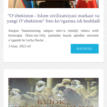
"O‘zbekiston - Islom sivilizatsiyasi markazi va
yangi O‘zbekiston" foto ko‘rgazma ish boshladi
Jonajon Vatanimizning xalqaro obro‘si (imidji) tobora ortib
bormoqda. Diniy-ma’rifiy, jumladan buyuk ajdodlar merosini
o‘rganish bo‘yicha Davlat ...
1-Iyun, 2022-yil
BATAFSIL