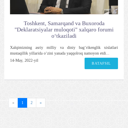
Toshkent, Samarqand va Buxoroda
"Deklaratsiyalar muloqoti" xalqaro forumi
o‘tkaziladi
Xalqimizning asriy milliy va diniy bag‘rikenglik xislatlari
mustaqillik yillarida o‘zini yanada yaqqolroq namoyon etdi...
14-May, 2022-yil
BATAFSIL
«
1
2
»