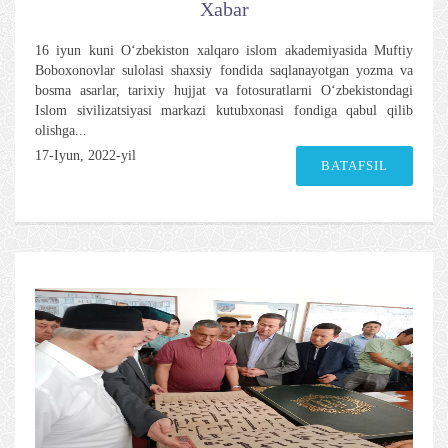
Xabar
16 iyun kuni O‘zbekiston xalqaro islom akademiyasida Muftiy
Boboxonovlar sulolasi shaxsiy fondida saqlanayotgan yozma va
bosma asarlar, tarixiy hujjat va fotosuratlarni O‘zbekistondagi
Islom sivilizatsiyasi markazi kutubxonasi fondiga qabul qilib
olishga...
17-Iyun, 2022-yil
BATAFSIL