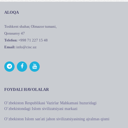
ALOQA
Toshkent shahar, Olmazor tumani,
Qorasaroy 47
Telefon:
+998 71 227 15 48
Email:
info@cisc.uz
FOYDALI HAVOLALAR
Oʼzbekiston Respublikasi Vazirlar Mahkamasi huzuridagi
Oʼzbekistondagi Islom sivilizatsiyasi markazi
O‘zbekiston Islom san'ati jahon sivilizatsiyasining ajralmas qismi