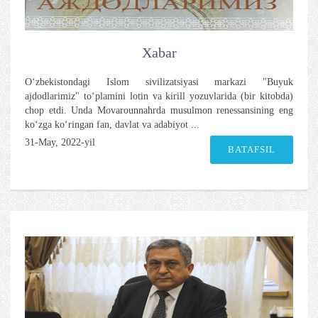
Xabar
O‘zbekistondagi Islom sivilizatsiyasi markazi "Buyuk
ajdodlarimiz" to‘plamini lotin va kirill yozuvlarida (bir kitobda)
chop etdi. Unda Movarounnahrda musulmon renessansining eng
ko‘zga ko‘ringan fan, davlat va adabiyot ...
31-May, 2022-yil
BATAFSIL