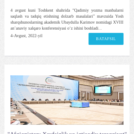
4 avgust kuni Toshkent shahrida “Qadimiy yozma manbalarni
saqlash va tadqiq etishning dolzarb masalalari” mavzuida Yosh
sharqshunoslarning akademik Ubaydulla Karimov nomidagi XVIII
an’anaviy xalqaro konferensiyasi o‘z ishini boshladi...
4-Avgust, 2022-yil
BATAFSIL
"Afg‘oniston: Xavfsizlik va iqtisodiy taraqqiyot"