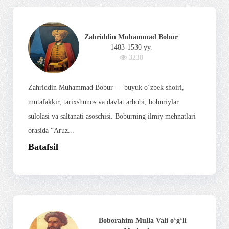
Zahriddin Muhammad Bobur
1483-1530 yy.
3238
Zahriddin Muhammad Bobur — buyuk o‘zbek shoiri,
mutafakkir, tarixshunos va davlat arbobi; boburiylar
sulolasi va saltanati asoschisi. Boburning ilmiy mehnatlari
orasida “Aruz...
Batafsil
Boborahim Mulla Vali o‘g‘li