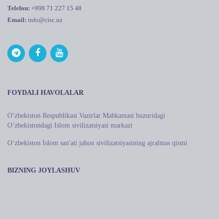
Telefon:
+998 71 227 15 48
Email:
info@cisc.uz
FOYDALI HAVOLALAR
Oʼzbekiston Respublikasi Vazirlar Mahkamasi huzuridagi
Oʼzbekistondagi Islom sivilizatsiyasi markazi
O‘zbekiston Islom san'ati jahon sivilizatsiyasining ajralmas qismi
BIZNING JOYLASHUV