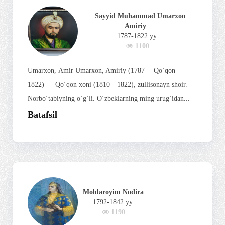
Sayyid Muhammad Umarxon
Amiriy
1787-1822 yy.
1100
Umarxon, Amir Umarxon, Amiriy (1787— Qo‘qon —
1822) — Qo‘qon xoni (1810—1822), zullisonayn shoir.
Norbo‘tabiyning o‘g‘li. O‘zbeklarning ming urug‘idan...
Batafsil
Mohlaroyim Nodira
1792-1842 yy.
1190