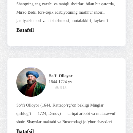
Sharqning eng yaxshi va taniqli shoirlari bilan bir qatorda,
Mirzo Bedil fors-tojik adabiyotining mashhur shoiri,
jamiyatshunosi va tabiatshunosi, mutafakkiri, faylasufi ...
Batafsil
So‘fi Olloyor
1644-1724 yy.
915
So‘fi Olloyor (1644, Kattaqo‘rg‘on bekligi Minglar
qishlog‘i — 1724, Denov) — tariqat arbobi va mutasavvuf
shoir. Shayxlar maktabi va Buxorodagi jo‘ybor shayxlari ...
Batafsil