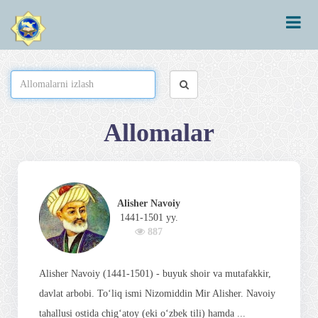
Allomalar
Alisher Navoiy
1441-1501 yy.
887
Alisher Navoiy (1441-1501) - buyuk shoir va mutafakkir,
davlat arbobi. To‘liq ismi Nizomiddin Mir Alisher. Navoiy
tahallusi ostida chig‘atoy (eki o‘zbek tili) hamda ...