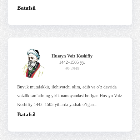
Batafsil
Husayn Voiz Koshifiy
1442–1505 yy.
2949
Buyuk mutafakkir, ilohiyotchi olim, adib va o‘z davrida
voizlik san’atining yirik namoyandasi bo‘lgan Husayn Voiz
Koshifiy 1442–1505 yillarda yashab o‘tgan...
Batafsil