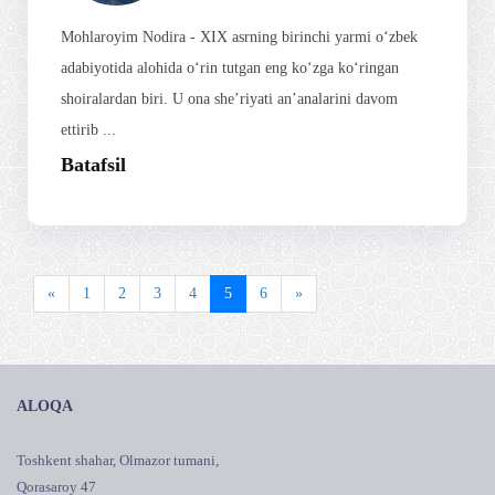
Mohlaroyim Nodira - XIX asrning birinchi yarmi o‘zbek
adabiyotida alohida o‘rin tutgan eng ko‘zga ko‘ringan
shoiralardan biri. U ona she’riyati an’analarini davom
ettirib ...
Batafsil
«
1
2
3
4
5
6
»
ALOQA
Toshkent shahar, Olmazor tumani,
Qorasaroy 47