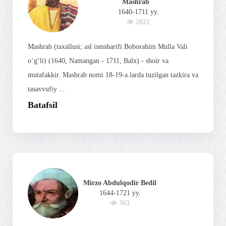
Mashrab
1640-1711 yy.
2022
Mashrab (taxallusi; asl ismsharifi Boborahim Mulla Vali
oʻgʻli) (1640, Namangan - 1711, Balx) - shoir va
mutafakkir. Mashrab nomi 18-19-a.larda tuzilgan tazkira va
tasavvufiy ...
Batafsil
Mirzo Abdulqodir Bedil
1644-1721 yy.
363