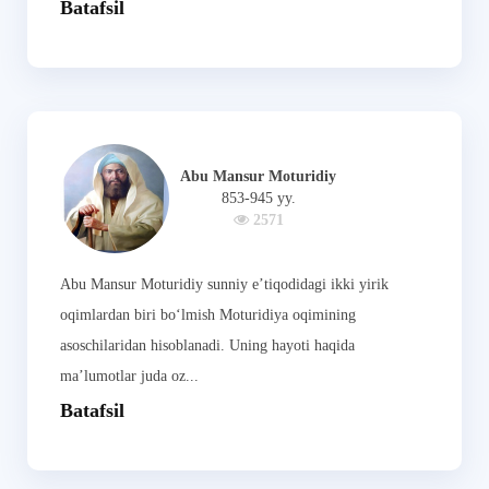
Batafsil
Abu Mansur Moturidiy
853-945 yy.
2571
Abu Mansur Moturidiy sunniy e’tiqodidagi ikki yirik
oqimlardan biri bo‘lmish Moturidiya oqimining
asoschilaridan hisoblanadi. Uning hayoti haqida
ma’lumotlar juda oz...
Batafsil