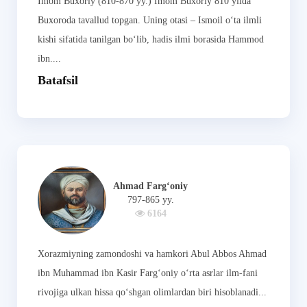
Imom Buxoriy (810-870 yy.) Imom Buxoriy 810 yilda
Buxoroda tavallud topgan. Uning otasi – Ismoil o‘ta ilmli
kishi sifatida tanilgan bo‘lib, hadis ilmi borasida Hammod
ibn....
Batafsil
Ahmad Fargʻoniy
797-865 yy.
6164
Xorazmiyning zamondoshi va hamkori Abul Abbos Ahmad
ibn Muhammad ibn Kasir Fargʻoniy oʻrta asrlar ilm-fani
rivojiga ulkan hissa qoʻshgan olimlardan biri hisoblanadi...