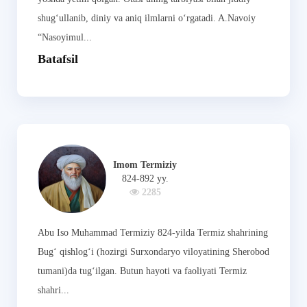
shug‘ullanib, diniy va aniq ilmlarni o‘rgatadi. A.Navoiy
“Nasoyimul...
Batafsil
Imom Termiziy
824-892 yy.
2285
Abu Iso Muhammad Termiziy 824-yilda Termiz shahrining
Bug‘ qishlog‘i (hozirgi Surxondaryo viloyatining Sherobod
tumani)da tug‘ilgan. Butun hayoti va faoliyati Termiz
shahri...