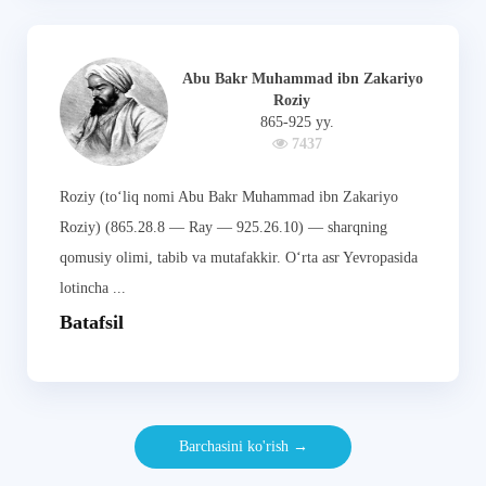
Abu Bakr Muhammad ibn Zakariyo
Roziy
865-925 yy.
7437
Roziy (to‘liq nomi Abu Bakr Muhammad ibn Zakariyo
Roziy) (865.28.8 — Ray — 925.26.10) — sharqning
qomusiy olimi, tabib va mutafakkir. O‘rta asr Yevropasida
lotincha ...
Batafsil
Barchasini ko'rish →