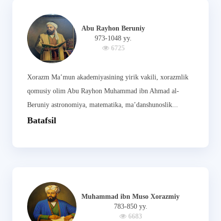
Abu Rayhon Beruniy
973-1048 yy.
6725
Xorazm Ma’mun akademiyasining yirik vakili, xorazmlik
qomusiy olim Abu Rayhon Muhammad ibn Ahmad al-
Beruniy astronomiya, matematika, ma’danshunoslik...
Batafsil
Muhammad ibn Muso Xorazmiy
783-850 yy.
6683