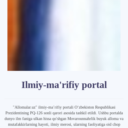
Ilmiy-ma'rifiy portal
"Allomalar.uz" ilmiy-ma’rifiy portali O‘zbekiston Respublikasi
Prezidentining PQ-126 sonli qarori asosida tashkil etildi. Ushbu portalda
dunyo ilm faniga ulkan hissa qo'shgan Movarounnahrlik buyuk alloma va
mutafakkirlarning hayoti, ilmiy merosi, ularning faoliyatiga oid chop