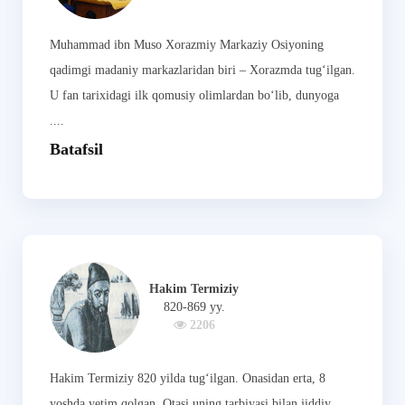
Muhammad ibn Muso Xorazmiy Markaziy Osiyoning
qadimgi madaniy markazlaridan biri – Xorazmda tug‘ilgan.
U fan tarixidagi ilk qomusiy olimlardan bo‘lib, dunyoga
....
Batafsil
Hakim Termiziy
820-869 yy.
2206
Hakim Termiziy 820 yilda tug‘ilgan. Onasidan erta, 8
yoshda yetim qolgan. Otasi uning tarbiyasi bilan jiddiy