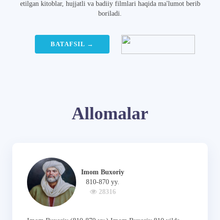
etilgan kitoblar, hujjatli va badiiy filmlari haqida ma'lumot berib
boriladi.
BATAFSIL →
Allomalar
Imom Buxoriy
810-870 yy.
28316