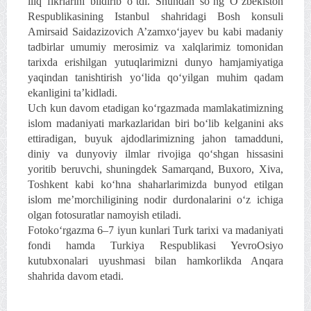
iliq fikrlarini bildirib o‘tdi. Shundan so‘ng O‘zbekiston
Respublikasining Istanbul shahridagi Bosh konsuli
Amirsaid Saidazizovich A’zamxo‘jayev bu kabi madaniy
tadbirlar umumiy merosimiz va xalqlarimiz tomonidan
tarixda erishilgan yutuqlarimizni dunyo hamjamiyatiga
yaqindan tanishtirish yo‘lida qo‘yilgan muhim qadam
ekanligini ta’kidladi.
Uch kun davom etadigan ko‘rgazmada mamlakatimizning
islom madaniyati markazlaridan biri bo‘lib kelganini aks
ettiradigan, buyuk ajdodlarimizning jahon tamadduni,
diniy va dunyoviy ilmlar rivojiga qo‘shgan hissasini
yoritib beruvchi, shuningdek Samarqand, Buxoro, Xiva,
Toshkent kabi ko‘hna shaharlarimizda bunyod etilgan
islom me’morchiligining nodir durdonalarini o‘z ichiga
olgan fotosuratlar namoyish etiladi.
Fotoko‘rgazma 6–7 iyun kunlari Turk tarixi va madaniyati
fondi hamda Turkiya Respublikasi YevroOsiyo
kutubxonalari uyushmasi bilan hamkorlikda Anqara
shahrida davom etadi.