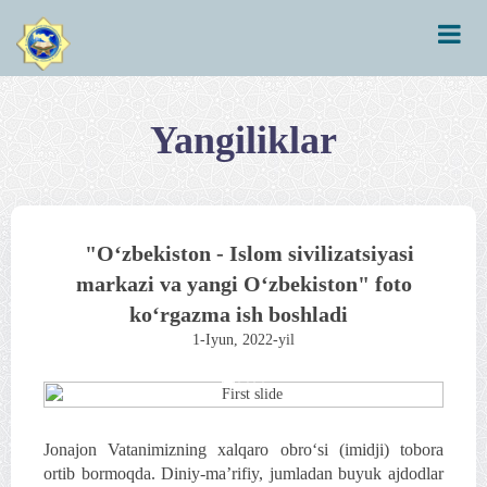
Yangiliklar
"O‘zbekiston - Islom sivilizatsiyasi
markazi va yangi O‘zbekiston" foto
ko‘rgazma ish boshladi
1-Iyun, 2022-yil
Previous
Next
Jonajon Vatanimizning xalqaro obro‘si (imidji) tobora
ortib bormoqda. Diniy-ma’rifiy, jumladan buyuk ajdodlar