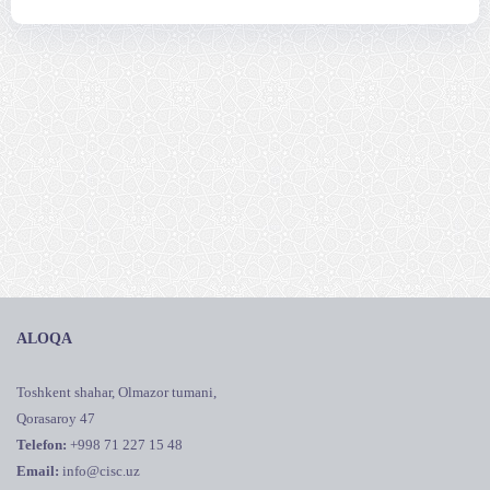
ALOQA
Toshkent shahar, Olmazor tumani,
Qorasaroy 47
Telefon:
+998 71 227 15 48
Email:
info@cisc.uz