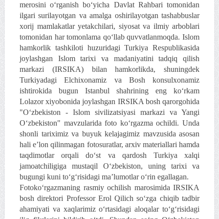
merosini o‘rganish bo‘yicha Davlat Rahbari tomonidan
ilgari surilayotgan va amalga oshirilayotgan tashabbuslar
xorij mamlakatlar yetakchilari, siyosat va ilmiy arboblari
tomonidan har tomonlama qo‘llab quvvatlanmoqda. Islom
hamkorlik tashkiloti huzuridagi Turkiya Respublikasida
joylashgan Islom tarixi va madaniyatini tadqiq qilish
markazi (IRSIKA) bilan hamkorlikda, shuningdek
Turkiyadagi Elchixonamiz va Bosh konsulxonamiz
ishtirokida bugun Istanbul shahrining eng ko‘rkam
Lolazor xiyobonida joylashgan IRSIKA bosh qarorgohida
"O‘zbekiston - Islom sivilizatsiyasi markazi va Yangi
O‘zbekiston" mavzularida foto ko‘rgazma ochildi. Unda
shonli tariximiz va buyuk kelajagimiz mavzusida asosan
hali e’lon qilinmagan fotosuratlar, arxiv materiallari hamda
taqdimotlar orqali do‘st va qardosh Turkiya xalqi
jamoatchiligiga mustaqil O‘zbekiston, uning tarixi va
bugungi kuni to‘g‘risidagi ma’lumotlar o‘rin egallagan.
Fotoko‘rgazmaning rasmiy ochilish marosimida IRSIKA
bosh direktori Professor Erol Qilich so‘zga chiqib tadbir
ahamiyati va xaqlarimiz o‘rtasidagi aloqalar to‘g‘risidagi