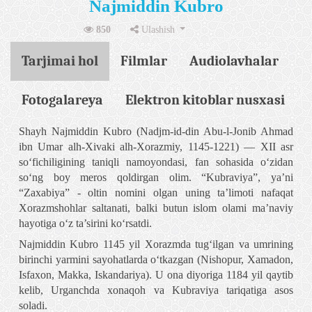
Najmiddin Kubro
850
Ulashish
Tarjimai hol
Filmlar
Audiolavhalar
Fotogalareya
Elektron kitoblar nusxasi
Shayh Najmiddin Kubro (Nadjm-id-din Abu-l-Jonib Ahmad
ibn Umar alh-Xivaki alh-Xorazmiy, 1145-1221) — XII asr
so‘fichiligining taniqli namoyondasi, fan sohasida o‘zidan
so‘ng boy meros qoldirgan olim. “Kubraviya”, ya’ni
“Zaxabiya” - oltin nomini olgan uning ta’limoti nafaqat
Xorazmshohlar saltanati, balki butun islom olami ma’naviy
hayotiga o‘z ta’sirini ko‘rsatdi.
Najmiddin Kubro 1145 yil Xorazmda tug‘ilgan va umrining
birinchi yarmini sayohatlarda o‘tkazgan (Nishopur, Xamadon,
Isfaxon, Makka, Iskandariya). U ona diyoriga 1184 yil qaytib
kelib, Urganchda xonaqoh va Kubraviya tariqatiga asos
soladi.