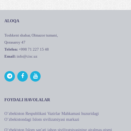
ALOQA
Toshkent shahar, Olmazor tumani,
Qorasaroy 47
Telefon:
+998 71 227 15 48
Email:
info@cisc.uz
FOYDALI HAVOLALAR
Oʼzbekiston Respublikasi Vazirlar Mahkamasi huzuridagi
Oʼzbekistondagi Islom sivilizatsiyasi markazi
O‘zbekiston Islom san'ati jahon sivilizatsiyasining ajralmas qismi