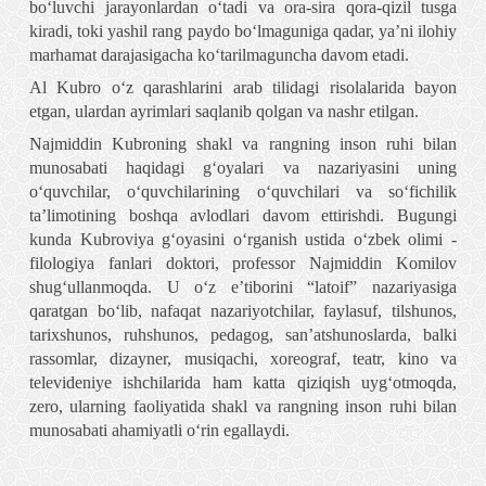
bo‘luvchi jarayonlardan o‘tadi va ora-sira qora-qizil tusga
kiradi, toki yashil rang paydo bo‘lmaguniga qadar, ya’ni ilohiy
marhamat darajasigacha ko‘tarilmaguncha davom etadi.
Al Kubro o‘z qarashlarini arab tilidagi risolalarida bayon
etgan, ulardan ayrimlari saqlanib qolgan va nashr etilgan.
Najmiddin Kubroning shakl va rangning inson ruhi bilan
munosabati haqidagi g‘oyalari va nazariyasini uning
o‘quvchilar, o‘quvchilarining o‘quvchilari va so‘fichilik
ta’limotining boshqa avlodlari davom ettirishdi. Bugungi
kunda Kubroviya g‘oyasini o‘rganish ustida o‘zbek olimi -
filologiya fanlari doktori, professor Najmiddin Komilov
shug‘ullanmoqda. U o‘z e’tiborini “latoif” nazariyasiga
qaratgan bo‘lib, nafaqat nazariyotchilar, faylasuf, tilshunos,
tarixshunos, ruhshunos, pedagog, san’atshunoslarda, balki
rassomlar, dizayner, musiqachi, xoreograf, teatr, kino va
televideniye ishchilarida ham katta qiziqish uyg‘otmoqda,
zero, ularning faoliyatida shakl va rangning inson ruhi bilan
munosabati ahamiyatli o‘rin egallaydi.