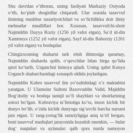
Shu davrdan e’tiboran, uning faoliyati Markaziy Osiyoda
o‘tib, ko‘plab shogirdlar chiqaradi. Ular orasida tasavvuf
ilmining mashhur nazariyotchilari va so‘fichilikka doir ilmiy
mehnatlar mualliflari bor. Xususan, tasavvufchi-shoir
Najmiddin Dayya Roziy (1256 yil vafot etgan), Sa’d id-din
Xammuya (1252 yil vafot etgan), Sayf id-din Bahorziy (1261
yil vafot etgan) va boshqalar.
Chingizxonning shaharni tark etish iltimosiga qaramay,
Najmiddin shaharda qolib, o‘quvchilar bilan birga qo‘lida
qirol ko‘tarib, Urganchni himoya qiladi. Uning qabri Kunya
Urganch shaharchasidagi xonaqoh oldida joylashgan.
Najmiddin Kubro tasavvuf ilm yo‘nalishidagi o‘z maktabini
yaratgan. U Ulamolar Sultoni Baxovuddin Valid, Majiddin
Bog‘dodiy va boshqa taniqli so‘fi shayhlari va shoirlarining
ustozi bo‘lgan. Kubraviya ta’limotiga ko‘ra, inson kichik bir
dunyo bo‘lib, o‘zida kichik dunyoga sig‘uvchi barcha narsani
jam etgan. U rang-yorug‘lik ramziyligiga aniq ta’rif bergan,
buni tasavvuf mashqlari jarayonida kuzatish mumkin, — bular
dog‘ nuqtalari va aylanalar: qalb qora nurda namoyon